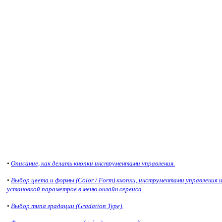
•
Описание, как делать кнопки инструментами управления.
•
Выбор цвета и формы (Color / Form) кнопки, инструментами управления 
установкой параметров в меню онлайн сервиса.
•
Выбор типа градации (Gradation Type).