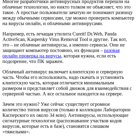
Многие разработчики антивирусных продуктов перешли на
облачные технологии, но никто толком не объясняет, что это
такое. А простые пользователи зачатую не понимают разницу
между обычными сервисами, где можно проверить компьютер
на вирусы онлайн, и облачными антивирусами.
Например, есть лечащая утилита Cureit! Dr.Web, Panda
ActiveScan, Kaspersky Virus Removal Tool и другие. Так вот,
это – не облачные антивирусы, а именно сервисы. Они не
защищают компьютер постоянно, их функция –
разовая
онлайн проверка на вирусы
, которая нужна, если есть
подозрение, что ПК заражен.
Облачный антивирус включает клиентскую и серверную
часть. Чтобы его использовать, надо скачать и установить
клиентскую часть, которая отличается минимальным
размером и представляет собой движок для взаимодействия с
серверной частью. А все остальное находится на сервере.
Зачем это нужно? Уже сейчас существует огромное
количество типов вирусов (только в коллекции Лаборатории
Касперского их около 34 млн). Антивирусы, использующие
сигнатурные технологии (распознавание участков кодов
вирусов, которые есть в базе), становятся слишком
«тяжелыми».