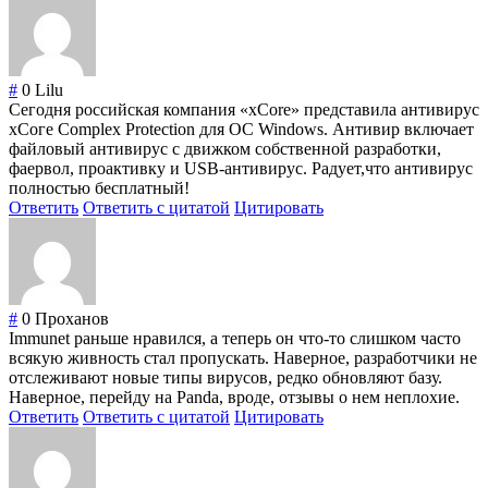
#
0
Lilu
Сегодня российская компания «xCore» представила антивирус
хСоге Complex Protection для ОС Windows. Антивир включает
файловый антивирус с движком собственной разработки,
фаервол, проактивку и USB-антивирус. Радует,что антивирус
полностью бесплатный!
Ответить
Ответить с цитатой
Цитировать
#
0
Проханов
Immunet раньше нравился, а теперь он что-то слишком часто
всякую живность стал пропускать. Наверное, разработчики не
отслеживают новые типы вирусов, редко обновляют базу.
Наверное, перейду на Panda, вроде, отзывы о нем неплохие.
Ответить
Ответить с цитатой
Цитировать