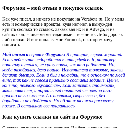
Форумок – мой отзыв о покупке ссылок
Как уже писал, я ничего не покупаю на Vorabota.ru. Но у меня
есть и коммерческие проекты, куда нет-нет, а вынужден
купить сколько-то ссылок. Заказывал их и в Advego, и на
сайтах с оплачиваемыми заданиями – все не то. Либо дорого,
либо плохо. И вот попался мне Forumok, о котором хочу
написать.
Мой отзыв о сервисе Форумок:
В принципе, сервис хороший.
Есть небольшие недоработки в интерфейсе. Я, например,
поначалу путался, не сразу понял, как что работает. Но,
когда разобрался, дело пошло. Исполнители толковые, заказы
делают быстро. Если и были накладки, то в основном по моей
вине, так как не совсем правильно составил задание. Цены,
конечно, немного «кусаются». Если занизить стоимость,
заказ повиснет, и нормальный опытный человек за него
просто не возьмется. А с новичком, скорее всего, без
доработки не обойдется. Но об этих нюансах расскажу
позже. В остальном все понравилось.
Как купить ссылки на сайт на Форумке
Сначала немного о самом сервисе. Не буду в своем отзыве