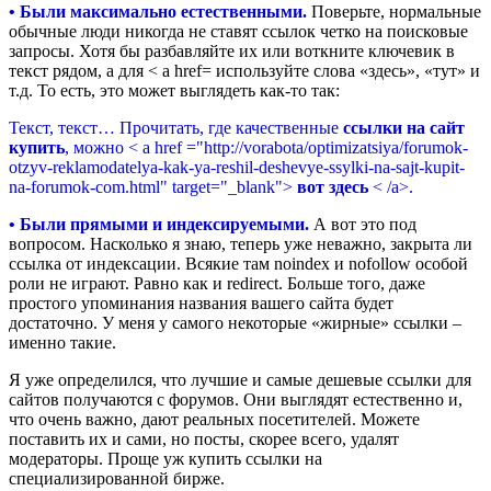
• Были максимально естественными.
Поверьте, нормальные
обычные люди никогда не ставят ссылок четко на поисковые
запросы. Хотя бы разбавляйте их или воткните ключевик в
текст рядом, а для < a href= используйте слова «здесь», «тут» и
т.д. То есть, это может выглядеть как-то так:
Текст, текст… Прочитать, где качественные
ссылки на сайт
купить
, можно < a href ="http://vorabota/optimizatsiya/forumok-
otzyv-reklamodatelya-kak-ya-reshil-deshevye-ssylki-na-sajt-kupit-
na-forumok-com.html" target="_blank">
вот здесь
< /a>.
• Были прямыми и индексируемыми.
А вот это под
вопросом. Насколько я знаю, теперь уже неважно, закрыта ли
ссылка от индексации. Всякие там noindex и nofollow особой
роли не играют. Равно как и redirect. Больше того, даже
простого упоминания названия вашего сайта будет
достаточно. У меня у самого некоторые «жирные» ссылки –
именно такие.
Я уже определился, что лучшие и самые дешевые ссылки для
сайтов получаются с форумов. Они выглядят естественно и,
что очень важно, дают реальных посетителей. Можете
поставить их и сами, но посты, скорее всего, удалят
модераторы. Проще уж купить ссылки на
специализированной бирже.