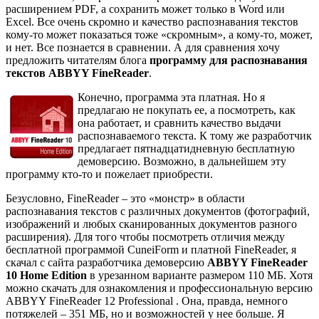
расширением PDF, а сохранить может только в Word или
Excel. Все очень скромно и качество распознавания текстов
кому-то может показаться тоже «скромным», а кому-то, может,
и нет. Все познается в сравнении. А для сравнения хочу
предложить читателям блога
программу для распознавания
текстов ABBYY FineReader
.
Конечно, программа эта платная. Но я
предлагаю не покупать ее, а посмотреть, как
она работает, и сравнить качество выдачи
распознаваемого текста. К тому же разработчик
предлагает пятнадцатидневную бесплатную
демоверсию. Возможно, в дальнейшем эту
программу кто-то и пожелает приобрести.
Безусловно, FineReader – это «монстр» в области
распознавания текстов с различных документов (фотографий,
изображений и любых сканированных документов разного
расширения). Для того чтобы посмотреть отличия между
бесплатной программой CuneiForm и платной FineReader, я
скачал с сайта разработчика демоверсию
ABBYY FineReader
10 Home Edition
в урезанном варианте размером 110 МБ. Хотя
можно скачать для ознакомления и профессиональную версию
ABBYY FineReader 12 Professional . Она, правда, немного
потяжелей – 351 МБ, но и возможностей у нее больше. Я