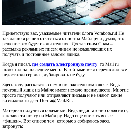
Приветствую вас, уважаемые читатели блога Vorabota.ru! Не
так давно я решил отказаться от почты Майл ру и думал, что
решение это будет окончательное. Достал
спам
Спам –
рассылка рекламных писем лицам не изъявляющих их
получать
и постоянные взломы ящика.
Когда я писал,
где создать электронную почту
, то Mail ru
поместил на последнее место. В той заметке я перечислил все
недостатки сервиса, дублировать не буду.
Здесь хочу рассказать о нем в положительном ключе. Ведь
почтовый ящик на Майле имеет немало преимуществ. Многие
просто получают или отправляют письма и не знают, какие
возможности дает Почта@Mail.Ru.
Материал получится объемный. Ведь недостаточно объяснить,
как завести почту на Майл ру. Надо еще описать все ее
«фишки». Вот список тем, которые я собираюсь здесь
затронуть: