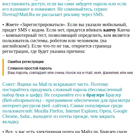
восстановить доступ, если вы сами забудете пароль или если
его взломают и поменяют. Не сомневайтесь, сервис
Почта@Mail.Ru не рассылает рекламу через SMS.
• Жмете «Зарегистрироваться». Если вы указали мобильный,
придет SMS с кодом. Если нет, придется вбивать
капчу
Капча
– компьютерный тест, позволяющий определить, кем является
пользователь системы, роботом или человеком.
(на
английском!). Если что-то не так, откроется страница
регистрации, где будет указана причина:
Совет: Ящики на Mail ru вскрывают часто. Поэтому
постарайтесь придумать сложный пароль (бессмысленный
набор букв и цифр). Не сохраняйте его в
браузере
Браузер
(Веб-обозреватель) – программное обеспечение для просмотра
интернет-ресурсов (веб -сайтов). Самые популярные среди
пользователей: Mozilla Firefox, Internet Explorer, Opera, Google
Chrome, Safar.
, выходите из почты прежде, чем закрыть
вкладку.
• Все, у вас есть электронная почта на Майл ру. Браузер сразу