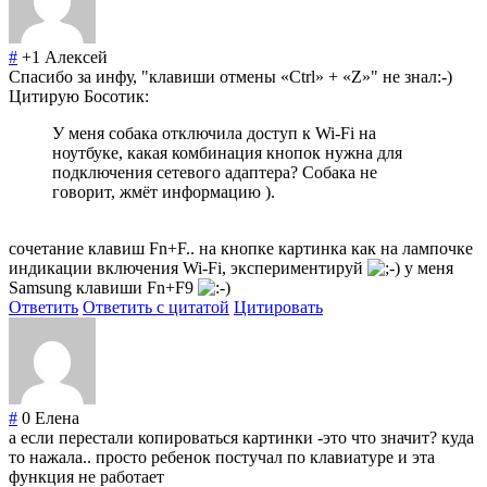
#
+1
Алексей
Спасибо за инфу, "клавиши отмены «Ctrl» + «Z»" не знал:-)
Цитирую Босотик:
У меня собака отключила доступ к Wi-Fi на
ноутбуке, какая комбинация кнопок нужна для
подключения сетевого адаптера? Собака не
говорит, жмёт информацию ).
сочетание клавиш Fn+F.. на кнопке картинка как на лампочке
индикации включения Wi-Fi, экспериментируй
у меня
Samsung клавиши Fn+F9
Ответить
Ответить с цитатой
Цитировать
#
0
Елена
а если перестали копироваться картинки -это что значит? куда
то нажала.. просто ребенок постучал по клавиатуре и эта
функция не работает