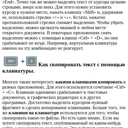
«End». Точно так же можно выделять текст от курсора целыми
строками, вверх или вниз. Для этого нужно установить
курсор в нужное место, нажать клавишу «Shift» и, удерживая
ее, использовать стрелки «↑» и «↓». Кстати, нажатие
противоположной стрелки снимает выделение. Чтобы убрать
выделение, можно щелкнуть мышкой в любом месте
открытого документа. В некоторых приложениях снять
выделение можно с помощью клавиш «Ctrl» + «D», но они
срабатывают не везде. Например, виртуальная клавиатура
именно на эту комбинацию не реагирует.
Как скопировать текст с помощью
клавиатуры.
Многих также интересует,
какими клавишами копировать
в
разных приложениях. Для этого используется сочетание «Ctrl»
+ «C». Клавиши одинаково срабатывают в текстовых
документах, в графических редакторах и в других
программах. Достаточно выделить курсором нужный
фрагмент и сделать копирование клавишами. Больше того, эти
же
клавиши на клавиатуре
используются для того, чтобы
скопировать какие-то файлы. Но есть один нюанс. Если вы
хотите скопировать текст, опубликованный на каком-нибудь