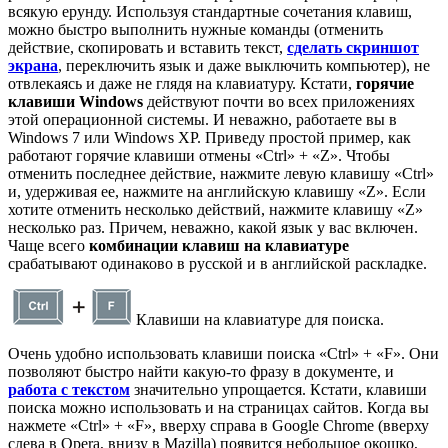
всякую ерунду. Используя стандартные сочетания клавиш,
можно быстро выполнить нужные команды (отменить
действие, скопировать и вставить текст,
сделать скриншот
экрана
, переключить язык и даже выключить компьютер), не
отвлекаясь и даже не глядя на клавиатуру. Кстати,
горячие
клавиши Windows
действуют почти во всех приложениях
этой операционной системы. И неважно, работаете вы в
Windows 7 или Windows XP. Приведу простой пример, как
работают горячие клавиши отмены «Ctrl» + «Z». Чтобы
отменить последнее действие, нажмите левую клавишу «Ctrl»
и, удерживая ее, нажмите на английскую клавишу «Z». Если
хотите отменить несколько действий, нажмите клавишу «Z»
несколько раз. Причем, неважно, какой язык у вас включен.
Чаще всего
комбинации клавиш на клавиатуре
срабатывают одинаково в русской и в английской раскладке.
Клавиши на клавиатуре для поиска.
Очень удобно использовать клавиши поиска «Ctrl» + «F». Они
позволяют быстро найти какую-то фразу в документе, и
работа с текстом
значительно упрощается. Кстати, клавиши
поиска можно использовать и на страницах сайтов. Когда вы
нажмете «Ctrl» + «F», вверху справа в Google Chrome (вверху
слева в Opera, внизу в Mazilla) появится небольшое окошко,