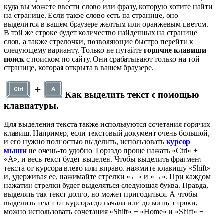
куда вы можете ввести слово или фразу, которую хотите найти
на странице. Если такое слово есть на странице, оно
выделится в вашем браузере желтым или оранжевым цветом.
В той же строке будет количество найденных на странице
слов, а также стрелочки, позволяющие быстро перейти к
следующему варианту. Только не путайте
горячие клавиши
поиск
с поиском по сайту. Они срабатывают только на той
странице, которая открыта в вашем браузере.
Как выделить текст с помощью
клавиатуры.
Для выделения текста также используются сочетания горячих
клавиш. Например, если текстовый документ очень большой,
и его нужно полностью выделить, использовать
курсор
мыши
не очень-то удобно. Гораздо проще нажать «Ctrl» +
«A», и весь текст будет выделен. Чтобы выделить фрагмент
текста от курсора влево или вправо, нажмите клавишу «Shift»
и, удерживая ее, нажимайте стрелки «←» и «→». При каждом
нажатии стрелки будет выделяться следующая буква. Правда,
выделять так текст долго, но может пригодиться. А чтобы
выделить текст от курсора до начала или до конца строки,
можно использовать сочетания «Shift» + «Home» и «Shift» +