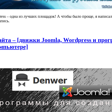
ess – одна из лучших площадок! А чтобы было проще, я написал 
апись.
йта – [движки Joomla, Wordpress и про
омпьютере]