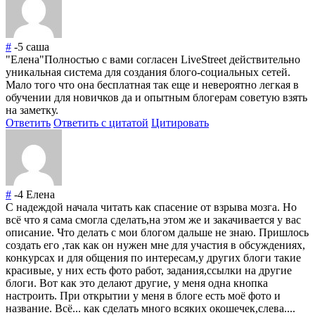
#
-5
саша
"Елена"Полностью с вами согласен LiveStreet действительно
уникальная система для создания блого-социальных сетей.
Мало того что она бесплатная так еще и невероятно легкая в
обучении для новичков да и опытным блогерам советую взять
на заметку.
Ответить
Ответить с цитатой
Цитировать
#
-4
Елена
С надеждой начала читать как спасение от взрыва мозга. Но
всё что я сама смогла сделать,на этом же и закачивается у вас
описание. Что делать с мои блогом дальше не знаю. Пришлось
создать его ,так как он нужен мне для участия в обсуждениях,
конкурсах и для общения по интересам,у других блоги такие
красивые, у них есть фото работ, задания,ссылки на другие
блоги. Вот как это делают другие, у меня одна кнопка
настроить. При открытии у меня в блоге есть моё фото и
название. Всё... как сделать много всяких окошечек,слева....