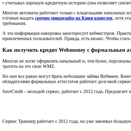
• учитывал хорошую кредитную историю (она позволяет снизит
Многие автоматы работают только с владельцами начальных или
готовые выдать
срочно микрозайм на Киви кошелек
, хотя э
требования.
А эта информация наверняка заинтересует вебмастеров. Практ
привлеченных пользователей. Правда, есть нюанс. Чтобы стать
Как получить кредит Webmoney с формальным ат
Многие не хотят оформлять начальный и, тем более, персональны
тратить на это свои WMZ.
Но они все равно могут брать небольшие займы Вебмани. Коне
обладателями формальных аттестатов работает долговой серви
SaveCredit – молодой сервис, работает с 2012 года. Предлагае
Сервис Траншер работает с 2012 года, но уже завоевал большу