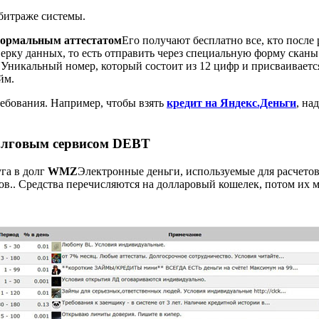
рбитраже системы.
ормальным аттестатом
Его получают бесплатно все, кто посл
ерку данных, то есть отправить через специальную форму скан
D
Уникальный номер, который состоит из 12 цифр и присваивает
йм.
ебования. Например, чтобы взять
кредит на Яндекс.Деньги
, на
олговым сервисом DEBT
уга в долг
WMZ
Электронные деньги, используемые для расчето
ов.
. Средства перечисляются на долларовый кошелек, потом их 