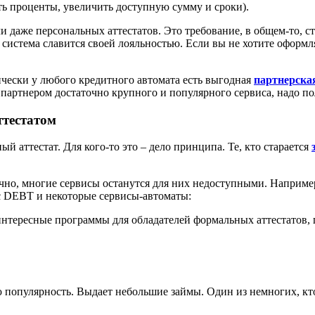
ь проценты, увеличить доступную сумму и сроки).
 даже персональных аттестатов. Это требование, в общем-то, с
та система славится своей лояльностью. Если вы не хотите оформля
ически у любого кредитного автомата есть выгодная
партнерска
 партнером достаточно крупного и популярного сервиса, надо по
тестатом
й аттестат. Для кого-то это – дело принципа. Те, кто старается
чно, многие сервисы останутся для них недоступными. Наприме
с DEBT и некоторые сервисы-автоматы:
т интересные программы для обладателей формальных аттестатов,
ю популярность. Выдает небольшие займы. Один из немногих, кт