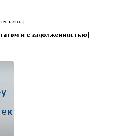
лженностью]
татом и с задолженностью]