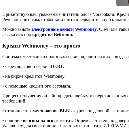
Приветствую вас, уважаемые читатели блога Vorabota.ru! Кред
Речь идет не о том, чтобы заполнить предварительную онлайн з
Можно занять
электронные деньги Webmoney
, Qiwi или Yand
рассказать про
кредит на Вебмани
.
Кредит Webmoney – это просто
Система имеет много полезных сервисов, один из них – выдача
• через долговой сервис DEBT;
• на бирже кредитов Webmoney;
• с помощью кредитного автомата.
Процесс получения онлайн кредита любым из перечисленных сп
требований:
• отличное от нуля
значение BL
BL – уровень деловой активнос
• наличие
персонального аттестата
Определяет степень довери
Webmoney для сверки личных данных и заплатить 7-100 WMZ.
;