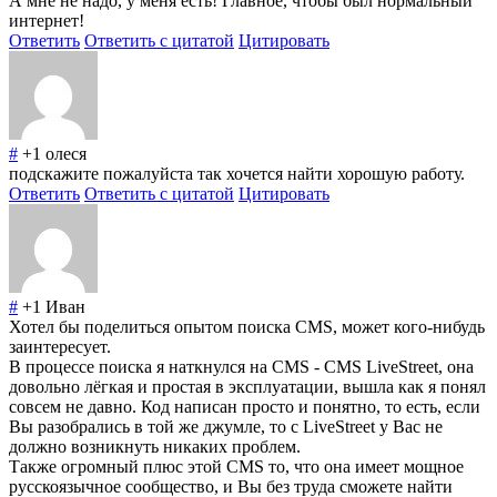
А мне не надо, у меня есть! Главное, чтобы был нормальный
интернет!
Ответить
Ответить с цитатой
Цитировать
#
+1
олеся
подскажите пожалуйста так хочется найти хорошую работу.
Ответить
Ответить с цитатой
Цитировать
#
+1
Иван
Хотел бы поделиться опытом поиска CMS, может кого-нибудь
заинтересует.
В процессе поиска я наткнулся на CMS - CMS LiveStreet, она
довольно лёгкая и простая в эксплуатации, вышла как я понял
совсем не давно. Код написан просто и понятно, то есть, если
Вы разобрались в той же джумле, то с LiveStreet у Вас не
должно возникнуть никаких проблем.
Также огромный плюс этой CMS то, что она имеет мощное
русскоязычное сообщество, и Вы без труда сможете найти