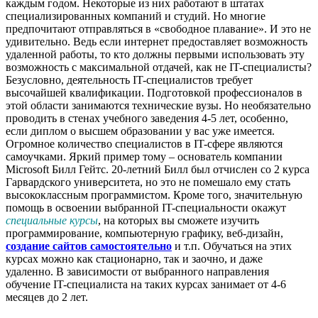
каждым годом. Некоторые из них работают в штатах
специализированных компаний и студий. Но многие
предпочитают отправляться в «свободное плавание». И это не
удивительно. Ведь если интернет предоставляет возможность
удаленной работы, то кто должны первыми использовать эту
возможность с максимальной отдачей, как не IT-специалисты?
Безусловно, деятельность IT-специалистов требует
высочайшей квалификации. Подготовкой профессионалов в
этой области занимаются технические вузы. Но необязательно
проводить в стенах учебного заведения 4-5 лет, особенно,
если диплом о высшем образовании у вас уже имеется.
Огромное количество специалистов в IT-сфере являются
самоучками. Яркий пример тому – основатель компании
Microsoft Билл Гейтс. 20-летний Билл был отчислен со 2 курса
Гарвардского университета, но это не помешало ему стать
высококлассным программистом. Кроме того, значительную
помощь в освоении выбранной IT-специальности окажут
специальные курсы
, на которых вы сможете изучить
программирование, компьютерную графику, веб-дизайн,
создание сайтов самостоятельно
и т.п. Обучаться на этих
курсах можно как стационарно, так и заочно, и даже
удаленно. В зависимости от выбранного направления
обучение IT-специалиста на таких курсах занимает от 4-6
месяцев до 2 лет.