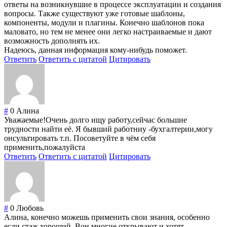
ответы на возникнувшие в процессе эксплуатации и создания
вопросы. Также существуют уже готовые шаблоны,
компоненты, модули и плагины. Конечно шаблонов пока
маловато, но тем не менее они легко настраиваемые и дают
возможность дополнять их.
Надеюсь, данная информация кому-нибудь поможет.
Ответить
Ответить с цитатой
Цитировать
#
0
Алина
Уважаемые!Очень долго ищу работу,сейчас большие
трудности найти её. Я бывший работниу -бухгалтерии,могу
онсультировать т.п. Посоветуйте в чём себя
применить,пожалуйста
Ответить
Ответить с цитатой
Цитировать
#
0
Любовь
Алина, конечно можешь применить свои знания, особенно
если стаж хороший. Вон многие открывают и хотят