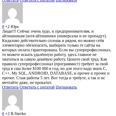
Ответить
Ответить с цитатой
Цитировать
#
+2
Юра
Люди!!! Сейчас очень худо, и предпринимателям, и
айтишникам (хотя айтишники универсалы и не пропадут).
Кидалово действительно сплошь и рядом, но можно себя
элементарно обезопасить, выбирать только те сайты на
которых оплата гарантирована. Если вы суперпрофессионал,
то можете искать удалённую работу, здесь главное не
хвататься за самую дешёвую работу. Цените свой труд. Как
правило суперпрофессионал (программист) требует за свой
труд в сша более $100 000 в год, но для этого надо знать C,
C++, My SQL, ANDROID, DATABASE, и прочее и прочее и
прочее. Стаж работы 5 лет. Вот тогда и требуте, а так и не
мечтайте даже, не прокатит.
Ответить
Ответить с цитатой
Цитировать
#
+2
B.Stavko