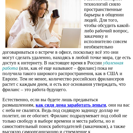
технологий сняло
пространственные
барьеры в общении
людей. Для того,
чтобы обсудить какой-
либо рабочий вопрос,
заказчику и
исполнителю совсем
необязательно
договариваться о встрече в офисе, поскольку всё это они
могут сделать удаленно, находясь в любой точке мира, где есть
доступ к интернету. В настоящее время в России
удаленная
работа
(или, как её еще называют – фриланс) пока не
получила такого широкого распространения, как в США и
Европе. Тем не менее, количество российских фрилансеров
растет с каждым днем, и есть все основания утверждать, что
фриланс – это работа будущего.
Естественно, если вы будете лишь предаваться
размышлениям,
как сидя дома заработать деньги
, они на вас
с неба не свалятся. Ведь под сидящую задницу доллар не
полетит, он ее обогнет. Фриланс подразумевает под собой не
только свободу в выборе времени и места работы, но и
самостоятельный поиск работодателей (заказчиков), а также
высокую самоорганизацию и стремление к