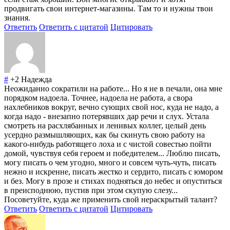
продвигать свои интернет-магазины. Там то и нужны твои
знания.
Ответить
Ответить с цитатой
Цитировать
#
+2
Надежда
Неожиданно сократили на работе... Но я не в печали, она мне
порядком надоела. Точнее, надоела не работа, а свора
нахлебников вокруг, вечно сующих свой нос, куда не надо, а
когда надо - внезапно потерявших дар речи и слух. Устала
смотреть на расхлябанных и ленивых коллег, целый день
усердно размышляющих, как бы скинуть свою работу на
какого-нибудь работящего лоха и с чистой совестью пойти
домой, чувствуя себя героем и победителем... Люблю писать,
могу писать о чем угодно, много и совсем чуть-чуть, писать
нежно и искренне, писать жестко и сердито, писать с юмором
и без. Могу в прозе и стихах подняться до небес и опуститься
в преисподнюю, пустив при этом скупую слезу...
Посоветуйте, куда же применить свой нераскрытый талант?
Ответить
Ответить с цитатой
Цитировать