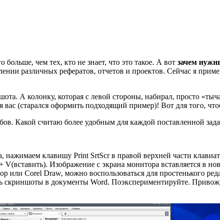
о больше, чем тех, кто не знает, что это такое. А вот
зачем нуж
лении различных рефератов, отчетов и проектов. Сейчас я прим
ота. А колонку, которая с левой стороны, набирал, просто «тыч
ля вас (старался оформить подходящий пример)! Вот для того, ч
обов. Какой считаю более удобным для каждой поставленной зада
, нажимаем клавишу Print SrtScr в правой верхней части клави
 V(вставить). Изображение с экрана монитора вставляется в но
shop или Corel Draw, можно воспользоваться для простенького р
влять скриншоты в документы Word. Поэкспериментируйте. Привож