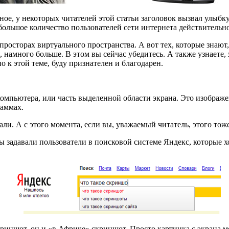
ое, у некоторых читателей этой статьи заголовок вызвал улыбку.
 большое количество пользователей сети интернета действительно
осторах виртуального пространства. А вот тех, которые знают, ч
я, намного больше. В этом вы сейчас убедитесь. А также узнаете,
о к этой теме, буду признателен и благодарен.
компьютера, или часть выделенной области экрана. Это изображ
раммах.
нали. А с этого момента, если вы, уважаемый читатель, этого то
ы задавали пользователи в поисковой системе Яндекс, которые х
криншот, он и «в Африке» скриншот. Просто картинка с экрана м