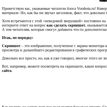
Приветствую вас, уважаемые читатели блога Vorabota.ru! Наверн
материале. Но, как бы ни звучал заголовок, факт, что довольно
Хотя встречаются с этой «неведомой зверушкой» постоянно на пр
интернете ответ на вопрос
как сделать скриншот
, оказываетс
А тем читателям, которые смогут добавить что-то дополнительн
Итак, по порядку:
Скриншот
– это изображение, полученное с экрана монитора 
просмотра и дальнейшего редактирования в графических прог
Довольно все просто, но, как я уже говорил, многие этого не з
Вот, например, можете посмотреть на скриншоте, какие вопрос
сайта
.
Как видите, на самом деле все оказывается банально просто. С